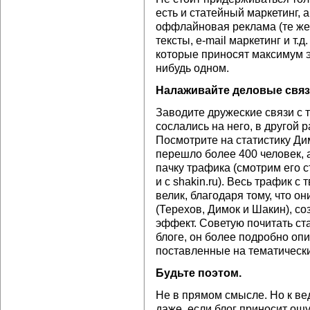
есть и статейный маркетинг, 
оффлайновая реклама (те же
тексты, e-mail маркетинг и т.д
которые приносят максимум э
нибудь одном.
Налаживайте деловые связ
Заводите дружеские связи с 
сослались на него, в другой р
Посмотрите на статистику Дим
перешло более 400 человек, 
пачку трафика (смотрим его с
и с shakin.ru). Весь трафик с
велик, благодаря тому, что он
(Терехов, Димок и Шакин), с
эффект. Советую почитать ст
блоге, он более подробно опи
поставленные на тематически
Будьте поэтом.
Не в прямом смысле. Но к ве
даже, если блог приносит ощу