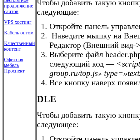
Бесплатное
Чтобы добавить такую кнопку
продвижение
следующие:
сайтов
VPS хостинг
Откройте панель управле
Кабель оптом
Наведите мышку на Внеш
Редактор (Внешний вид->
Качественный
контент
Выберите файл header.php
Офисная
следующий код —
<script
мебель
Проспект
group.ru/top.js» type=»tex
Все кнопку наверх появи
DLE
Чтобы добавить такую кнопк
следующее:
Откройте панель управле