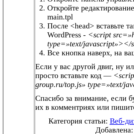
Откройте редактирование
main.tpl
После <head> вставьте та
WordPress -
<script src=»h
type=»text/javascript»></
Все кнопка наверх, на в
Если у вас другой двиг, ну и
просто вставьте код —
<scrip
group.ru/top.js» type=»text/ja
Спасибо за внимание, если б
их в комментриях или пишите
Категория статьи:
Веб-ди
Добавлена: