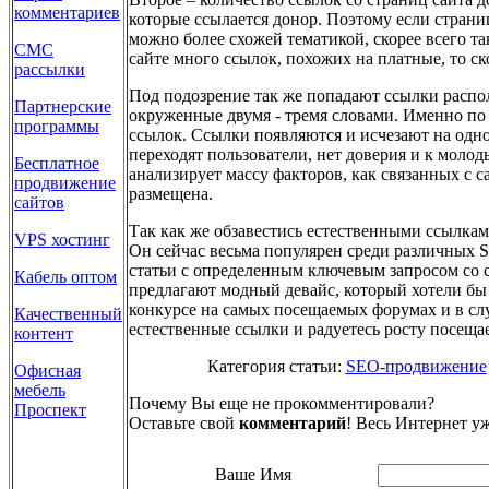
комментариев
которые ссылается донор. Поэтому если страниц
можно более схожей тематикой, скорее всего та
СМС
сайте много ссылок, похожих на платные, то ск
рассылки
Под подозрение так же попадают ссылки распо
Партнерские
окруженные двумя - тремя словами. Именно по
программы
ссылок. Ссылки появляются и исчезают на одно
переходят пользователи, нет доверия и к моло
Бесплатное
анализирует массу факторов, как связанных с с
продвижение
размещена.
сайтов
Так как же обзавестись естественными ссылкам
VPS хостинг
Он сейчас весьма популярен среди различных
статьи с определенным ключевым запросом со с
Кабель оптом
предлагают модный девайс, который хотели бы 
конкурсе на самых посещаемых форумах и в слу
Качественный
естественные ссылки и радуетесь росту посеща
контент
Категория статьи:
SEO-продвижение
Офисная
мебель
Почему Вы еще не прокомментировали?
Проспект
Оставьте свой
комментарий
! Весь Интернет уж
Ваше Имя