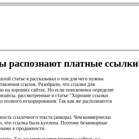
ы распознают платные ссылки
шлой статье я рассказывал о том для чего нужны
тавления ссылок. Разобрали, что ссылки для
о на хороших сайтах. Но если поисковики определят
 нюансы, рассмотренные в статье "Хорошие ссылки
 до полного игнорирования. Так как же распознаются
ность ссылочного текста (анкора). Чем коммерчески
и, что ссылка была куплена. Поэтому безанкорные
ными в продажности.
онора. Так же учитывается тематика сайтов, на