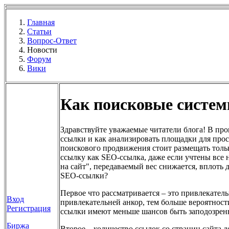
Главная
Статьи
Вопрос-Ответ
Новости
Форум
Вики
Как поисковые систем
Здравствуйте уважаемые читатели блога! В про
ссылки и как анализировать площадки для прос
поискового продвижения стоит размещать тольк
ссылку как SEO-ссылка, даже если учтены все
на сайт", передаваемый вес снижается, вплоть
SEO-ссылки?
Первое что рассматривается – это привлекатель
Вход
привлекательней анкор, тем больше вероятност
Регистрация
ссылки имеют меньше шансов быть заподозрен
Биржа
Второе – количество ссылок со страниц сайта д