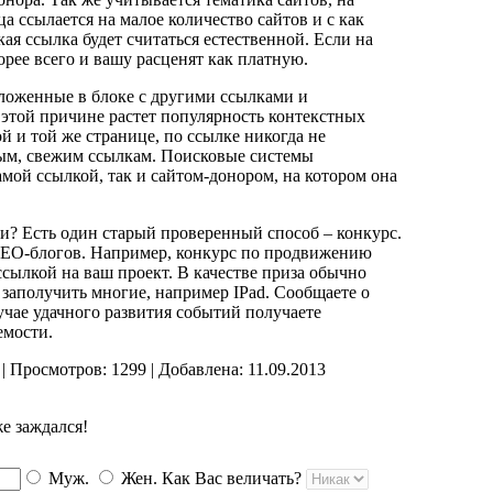
а ссылается на малое количество сайтов и с как
кая ссылка будет считаться естественной. Если на
орее всего и вашу расценят как платную.
ложенные в блоке с другими ссылками и
 этой причине растет популярность контекстных
й и той же странице, по ссылке никогда не
дым, свежим ссылкам. Поисковые системы
амой ссылкой, так и сайтом-донором, на котором она
и? Есть один старый проверенный способ – конкурс.
 SEO-блогов. Например, конкурс по продвижению
сылкой на ваш проект. В качестве приза обычно
заполучить многие, например IPad. Сообщаете о
чае удачного развития событий получаете
емости.
| Просмотров: 1299 | Добавлена: 11.09.2013
е заждался!
Муж.
Жен.
Как Вас величать?