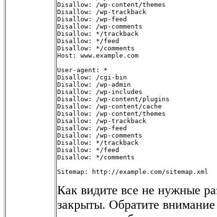
Disallow: /wp-content/themes

Disallow: /wp-trackback

Disallow: /wp-feed

Disallow: /wp-comments

Disallow: */trackback

Disallow: */feed

Disallow: */comments

Host: www.example.com

User-agent: *

Disallow: /cgi-bin

Disallow: /wp-admin

Disallow: /wp-includes

Disallow: /wp-content/plugins

Disallow: /wp-content/cache

Disallow: /wp-content/themes

Disallow: /wp-trackback

Disallow: /wp-feed

Disallow: /wp-comments

Disallow: */trackback

Disallow: */feed

Disallow: */comments

Sitemap: http://example.com/sitemap.xml 
Как видите все не нужные ра
закрыты. Обратите внимание