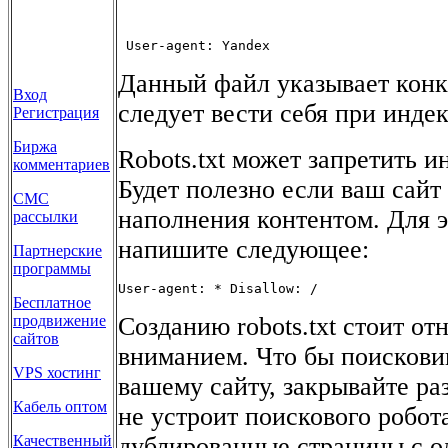
 User-agent: Yandex 
Данный файл указывает конк
Вход
следует вести себя при индек
Регистрация
Биржа
Robots.txt может запретить 
комментариев
Будет полезно если ваш сайт
СМС
наполнения контентом. Для э
рассылки
напишите следующее:
Партнерские
программы
User-agent: * Disallow: /
Бесплатное
Созданию robots.txt стоит о
продвижение
сайтов
вниманием. Что бы поискови
VPS хостинг
вашему сайту, закрывайте р
Кабель оптом
не устроит поискового робот
дублированные страницы с о
Качественный