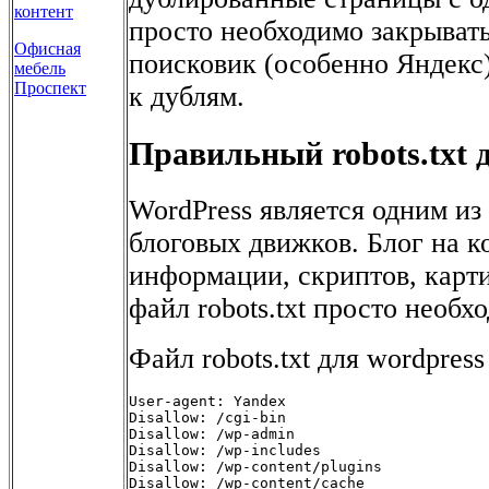
контент
просто необходимо закрывать
Офисная
поисковик (особенно Яндекс)
мебель
Проспект
к дублям.
Правильный robots.txt 
WordPress является одним и
блоговых движков. Блог на 
информации, скриптов, карт
файл robots.txt просто необх
Файл robots.txt для wordpres
User-agent: Yandex

Disallow: /cgi-bin

Disallow: /wp-admin

Disallow: /wp-includes

Disallow: /wp-content/plugins

Disallow: /wp-content/cache
