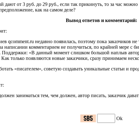
 дают от 3 руб. до 29 руб., если так прикинуть, то за час можн
 предположение, как на самом деле?
Вывод ответов и комментарий:
ит:
ев qcomment.ru недавно появилась, поэтому пока заказчиков не 
 на написании комментарием не получиться, по крайней мере с б
х. Поддержки: «В данный момент слишком большой наплыв автор
. Как только появляются новые заказчики, сразу принимаем неск
аботать «писателем», советую создавать уникальные статьи и пр
т:
олжен заниматься тем, чем должен, автор писать, заказчик дава
Ok